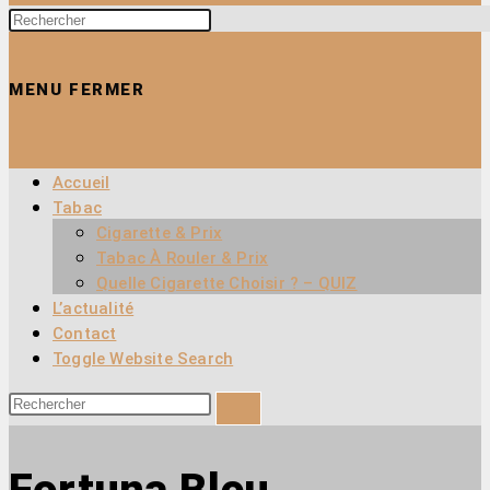
MENU
FERMER
Accueil
Tabac
Cigarette & Prix
Tabac À Rouler & Prix
Quelle Cigarette Choisir ? – QUIZ
L’actualité
Contact
Toggle Website Search