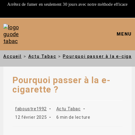
Arrêtez de fumer en seulement 30 jours avec notre méthode efficace
MENU
Accueil
>
Actu Tabac
>
Pourquoi passer à la e-cigar
Pourquoi passer à la e-
cigarette ?
faboustre1992
Actu Tabac
12 février 2025
6 min de lecture